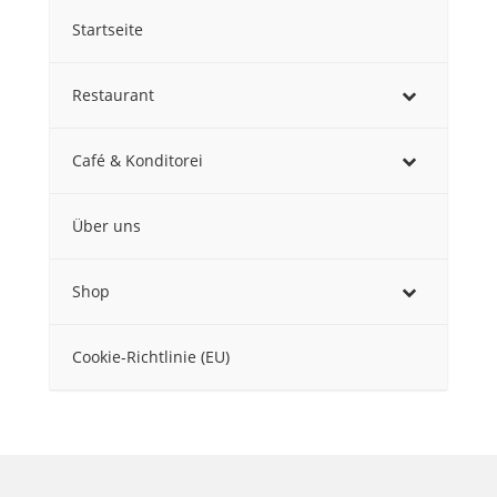
Optionen
Startseite
können
auf
der
Restaurant
Produktseite
gewählt
Café & Konditorei
werden
Über uns
Shop
Cookie-Richtlinie (EU)