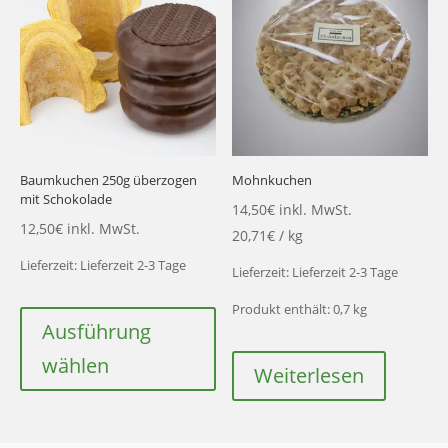
Baumkuchen 250g überzogen
Mohnkuchen
mit Schokolade
14,50
€
inkl. MwSt.
12,50
€
inkl. MwSt.
20,71
€
/
kg
Lieferzeit:
Lieferzeit 2-3 Tage
Lieferzeit:
Lieferzeit 2-3 Tage
Dieses
Produkt enthält: 0,7
kg
Produkt
Ausführung
weist
wählen
Weiterlesen
mehrere
Varianten
auf.