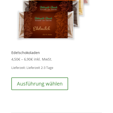
Edelschokoladen
4,50
€
–
6,90
€
inkl. MwSt.
Lieferzeit:
Lieferzeit 2-3 Tage
Dieses
Produkt
Ausführung wählen
weist
mehrere
Varianten
auf.
Die