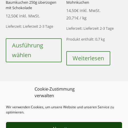
Baumkuchen 250g überzogen
Mohnkuchen
mit Schokolade
14,50
€
inkl. MwSt.
12,50
€
inkl. MwSt.
20,71
€
/
kg
Lieferzeit:
Lieferzeit 2-3 Tage
Lieferzeit:
Lieferzeit 2-3 Tage
Dieses
Produkt enthält: 0,7
kg
Produkt
Ausführung
weist
wählen
Weiterlesen
mehrere
Varianten
auf.
Die
Optionen
Cookie-Zustimmung
verwalten
können
auf
Wir verwenden Cookies, um unsere Website und unseren Service zu
© All Rights Reserved
der
optimieren.
Produktseite
Designed by
Foto & Design Wormstall
gewählt