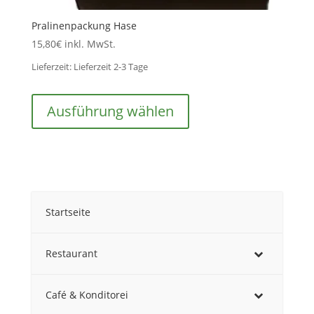
Pralinenpackung Hase
15,80
€
inkl. MwSt.
Lieferzeit:
Lieferzeit 2-3 Tage
Dieses
Produkt
Ausführung wählen
weist
mehrere
Varianten
auf.
Die
Optionen
Startseite
können
auf
der
Restaurant
Produktseite
gewählt
Café & Konditorei
werden