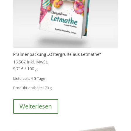
Pralinenpackung „Ostergrüße aus Letmathe“
16,50
€
inkl. MwSt.
9,71
€
/
100
g
Lieferzeit:
4-5 Tage
Produkt enthält: 170
g
Weiterlesen