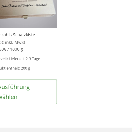
zahls Schatzkiste
0
€
inkl. MwSt.
50
€
/
1000
g
rzeit:
Lieferzeit 2-3 Tage
ukt enthält: 200
g
Dieses
Produkt
Ausführung
weist
wählen
mehrere
Varianten
auf.
Die
Optionen
können