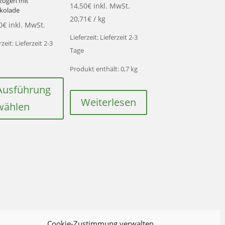
zogen mit
14,50
€
inkl. MwSt.
kolade
20,71
€
/
kg
0
€
inkl. MwSt.
Lieferzeit:
Lieferzeit 2-3
rzeit:
Lieferzeit 2-3
Tage
Produkt enthält: 0,7
kg
Dieses
Produkt
Ausführung
weist
Weiterlesen
wählen
mehrere
Varianten
auf.
Die
Optionen
können
auf
der
Produktseite
Cookie-Zustimmung verwalten