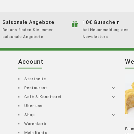
auf
der
Produktseite
Saisonale Angebote
10€ Gutschein

gewählt
Bei uns finden Sie immer
bei Neuanmeldung des
werden
saisonale Angebote
Newsletters
Account
We
Startseite
Restaurant
Café & Konditorei
Über uns
Shop
Warenkorb
Baum
Mein Konto