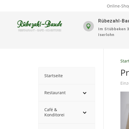
Online-Sho
Rübezahl-Ba

Im Stübbeken 
Iserlohn
Star
P
Startseite
Einz
Restaurant
Café &
Konditorei