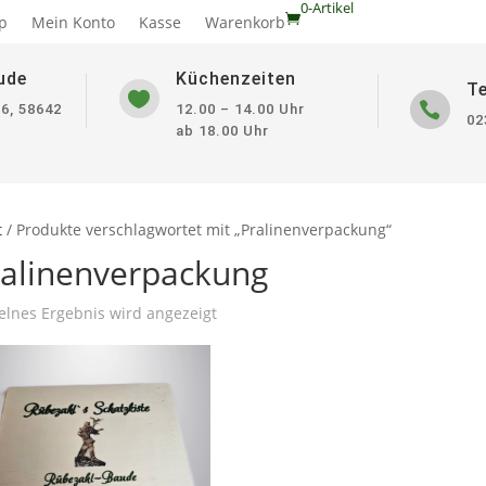
0-Artikel
p
Mein Konto
Kasse
Warenkorb
ude
Küchenzeiten
T


36,
58642
12.00 – 14.00 Uhr
02
ab 18.00 Uhr
t
/ Produkte verschlagwortet mit „Pralinenverpackung“
ralinenverpackung
elnes Ergebnis wird angezeigt